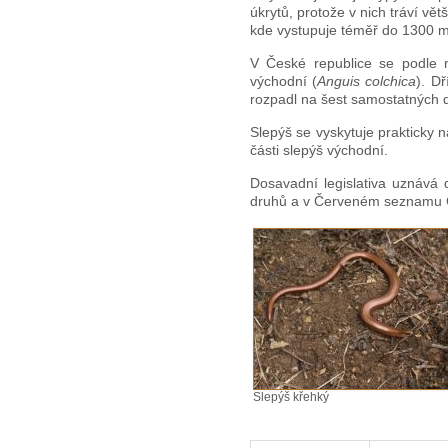
úkrytů, protože v nich tráví vě
kde vystupuje téměř do 1300 m n
V České republice se podle n
východní (
Anguis colchica
). D
rozpadl na šest samostatných 
Slepýš se vyskytuje prakticky 
části slepýš východní.
Dosavadní legislativa uznává
druhů a v Červeném seznamu Č
Slepýš křehký