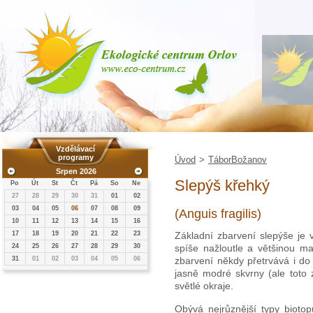
Vzdělávací
programy
Úvod
>
TáborBožanov
Srpen 2026
Slepýš křehký
Po
Út
St
Čt
Pá
So
Ne
27
28
29
30
31
01
02
03
04
05
06
07
08
09
(Anguis fragilis)
10
11
12
13
14
15
16
17
18
19
20
21
22
23
Základní zbarvení slepýše je
24
25
26
27
28
29
30
spíše nažloutle a většinou ma
31
01
02
03
04
05
06
zbarvení někdy přetrvává i do
jasně modré skvrny (ale toto
světlé okraje.
Obývá nejrůznější typy bioto