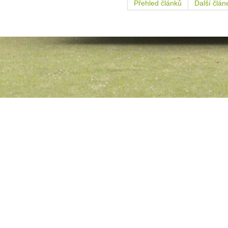
Přehled článků
Další člán